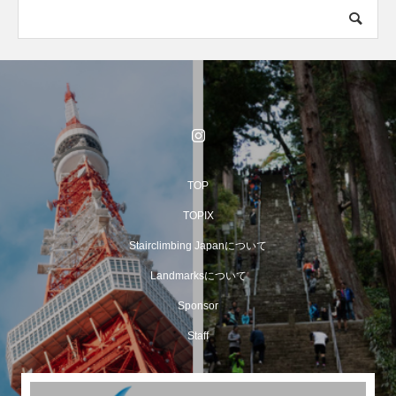
TOP
TOPIX
Stairclimbing Japanについて
Landmarksについて
Sponsor
Staff