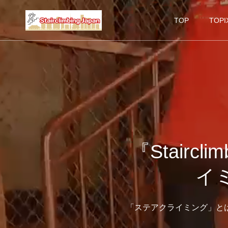
TOP
TOPI
『Stairc
イ
「ステアクライミング」と