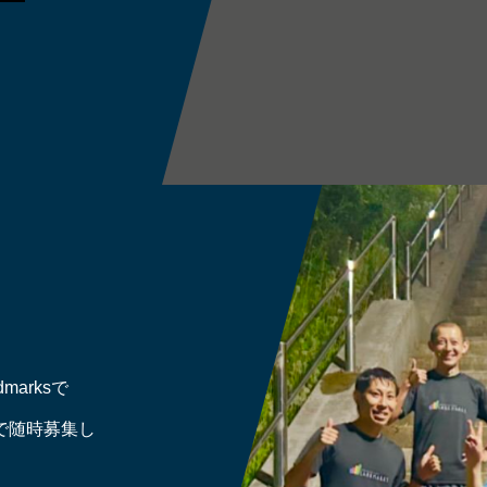
dmarksで
で随時募集し