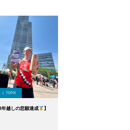
TOPIX
8年越しの悲願達成
】