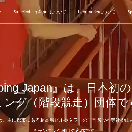
X
Stairclimbing Japanについて
Landmarksについて
Sp
limbing Japan』は、日
ミング（階段競走）団体で
は、主に都市にある超高層ビルやタワーの非常階段や寺社や山
るランニング種目の名称です。