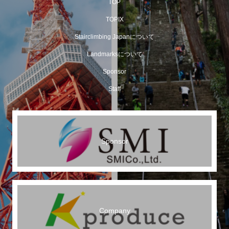
TOP
TOPIX
Stairclimbing Japanについて
Landmarksについて
Sponsor
Staff
Sponsor
Company