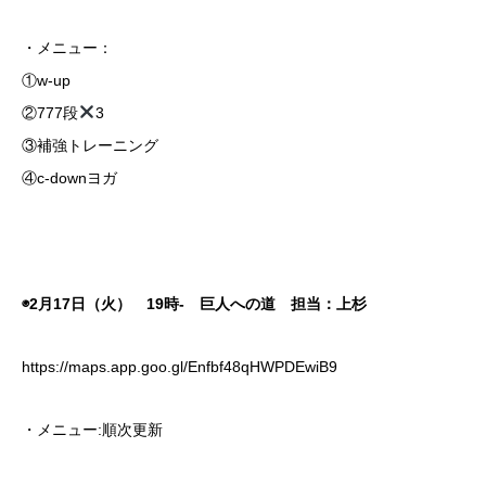
・メニュー：
①w-up
②777段
3
③補強トレーニング
④c-downヨガ
◉2月17日（火） 19時- 巨人への道 担当：上杉
https://maps.app.goo.gl/Enfbf48qHWPDEwiB9
・メニュー:順次更新