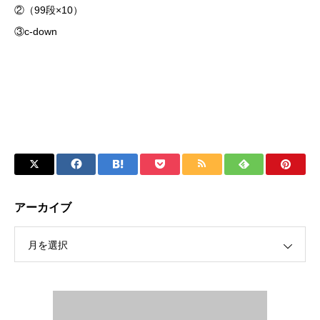
②（99段×10）
③c-down
アーカイブ
月を選択