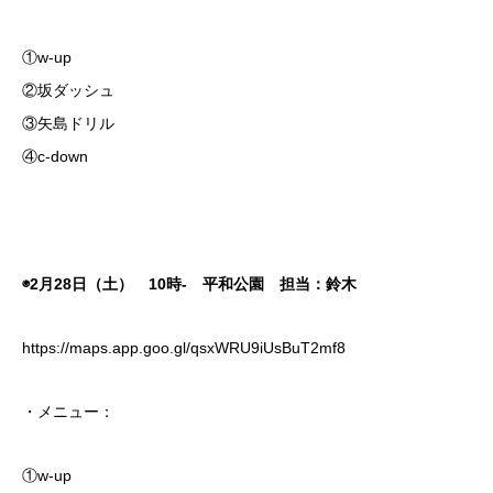
①w-up
②坂ダッシュ
③矢島ドリル
④c-down
◉2月28日（土） 10時- 平和公園 担当：鈴木
https://maps.app.goo.gl/qsxWRU9iUsBuT2mf8
・メニュー：
①w-up