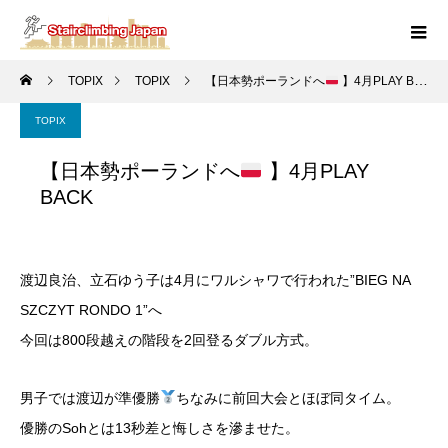
TOPIX
TOPIX
【日本勢ポーランドへ
】4月PLAY BACK
TOPIX
【日本勢ポーランドへ
】4月PLAY
BACK
渡辺良治、立石ゆう子は4月にワルシャワで行われた”BIEG NA
SZCZYT RONDO 1”へ
今回は800段越えの階段を2回登るダブル方式。
男子では渡辺が準優勝
ちなみに前回大会とほぼ同タイム。
優勝のSohとは13秒差と悔しさを滲ませた。