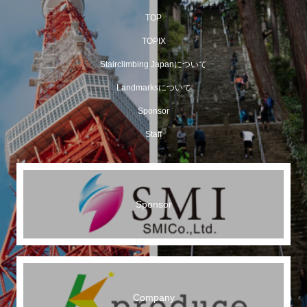
TOP
TOPIX
Stairclimbing Japanについて
Landmarksについて
Sponsor
Staff
Sponsor
Company