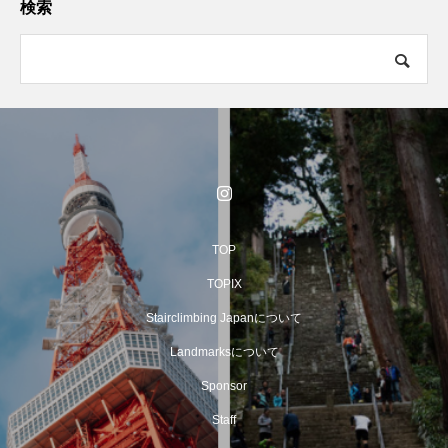
検索
TOP
TOPIX
Stairclimbing Japanについて
Landmarksについて
Sponsor
Staff